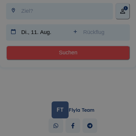
1
Suchen
FT
Flyla Team