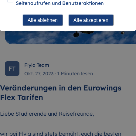
Seitenaufrufen und Benutzeraktionen
Alle ablehnen
Alle akzeptieren
Flyla Team
FT
Okt. 27, 2023
·
1 Minuten lesen
Veränderungen in den Eurowings
Flex Tarifen
Liebe Studierende und Reisefreunde,
wir bei Flyla sind stets bemüht, euch die besten