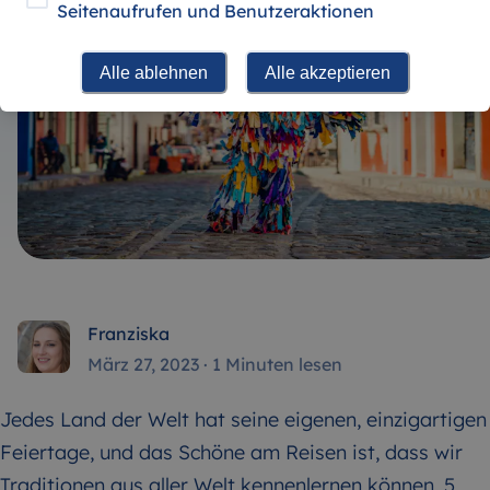
Seitenaufrufen und Benutzeraktionen
Alle ablehnen
Alle akzeptieren
Franziska
März 27, 2023
·
1 Minuten lesen
Jedes Land der Welt hat seine eigenen, einzigartigen
Feiertage, und das Schöne am Reisen ist, dass wir
Traditionen aus aller Welt kennenlernen können. 5