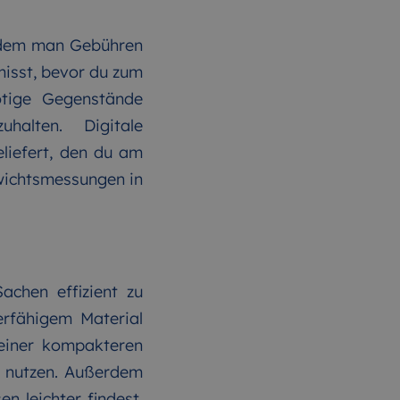
t dem man Gebühren
isst, bevor du zum
ötige Gegenstände
halten. Digitale
iefert, den du am
ewichtsmessungen in
achen effizient zu
erfähigem Material
 einer kompakteren
u nutzen. Außerdem
n leichter findest,