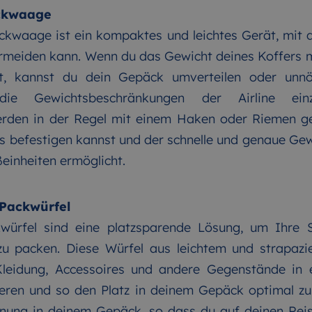
äckwaage
äckwaage ist ein kompaktes und leichtes Gerät, mi
rmeiden kann. Wenn du das Gewicht deines Koffers m
, kannst du dein Gepäck umverteilen oder unn
ie Gewichtsbeschränkungen der Airline einzu
den in der Regel mit einem Haken oder Riemen gel
rs befestigen kannst und der schnelle und genaue G
einheiten ermöglicht.
-Packwürfel
ürfel sind eine platzsparende Lösung, um Ihre S
zu packen. Diese Würfel aus leichtem und strapazi
 Kleidung, Accessoires und andere Gegenstände in
ren und so den Platz in deinem Gepäck optimal z
nung in deinem Gepäck, so dass du auf deinen Reise