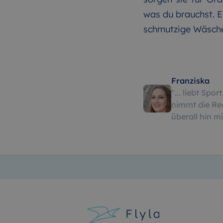
was du brauchst. 
schmutzige Wäsch
Franziska
"
... liebt Spo
nimmt die Re
überall hin mi