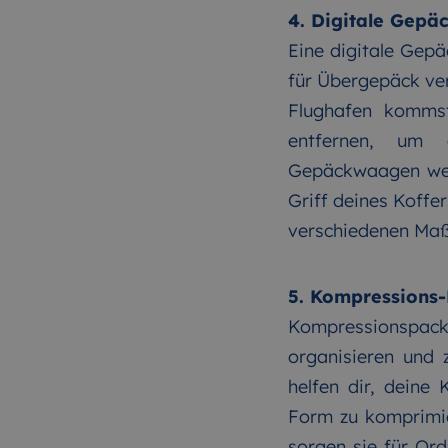
4. Digitale Gep
Eine digitale Gep
für Übergepäck ve
Flughafen kommst
entfernen, um d
Gepäckwaagen wer
Griff deines Koffe
verschiedenen Maß
5. Kompressions
Kompressionspackw
organisieren und 
helfen dir, deine
Form zu komprimie
sorgen sie für Ord