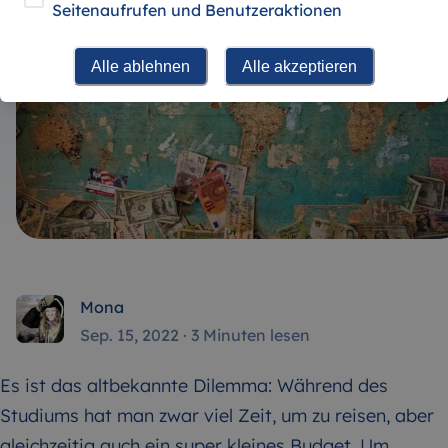
Seitenaufrufen und Benutzeraktionen
Alle ablehnen
Alle akzeptieren
Mona
Sep. 15, 2022
·
3 Minuten lesen
Es ist das altbekannte Dilemma: Während des
Studiums hat man zwar viel Zeit, um zu reisen, aber
gleichzeitig auch ein super kleines Budget. Um