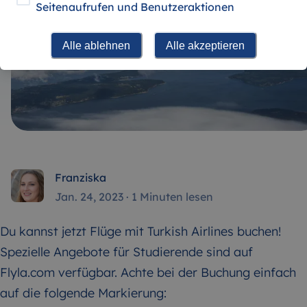
Seitenaufrufen und Benutzeraktionen
Alle ablehnen
Alle akzeptieren
Franziska
Jan. 24, 2023
·
1 Minuten lesen
Du kannst jetzt Flüge mit Turkish Airlines buchen!
Spezielle Angebote für Studierende sind auf
Flyla.com verfügbar. Achte bei der Buchung einfach
auf die folgende Markierung: