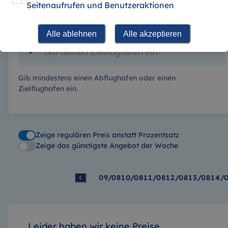
Seitenaufrufen und Benutzeraktionen
Alle ablehnen
Alle akzeptieren
Gib mindestens einen Abflughafen oder einen
Zielflughafen ein.
Zeige regulären Preis anstatt Prozentsatz
Zeige das günstigste Angebot der Woche
09/08
10/08
11/08
12/08
13/08
14/
Leider haben wir keine Preise