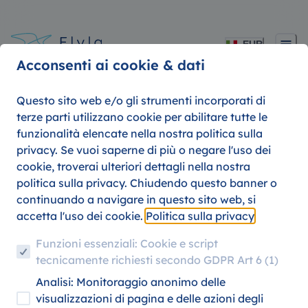
EUR
Acconsenti ai cookie & dati
Questo sito web e/o gli strumenti incorporati di
terze parti utilizzano cookie per abilitare tutte le
funzionalità elencate nella nostra politica sulla
Speciale Pasqua su
privacy. Se vuoi saperne di più o negare l'uso dei
cookie, troverai ulteriori dettagli nella nostra
Flyla: Porta la Tua
politica sulla privacy. Chiudendo questo banner o
continuando a navigare in questo sito web, si
Ciurma a Bordo!
accetta l'uso dei cookie.
Politica sulla privacy
Funzioni essenziali: Cookie e script
tecnicamente richiesti secondo GDPR Art 6 (1)
06. AGOSTO 2026
FLYLA
Analisi: Monitoraggio anonimo delle
visualizzazioni di pagina e delle azioni degli