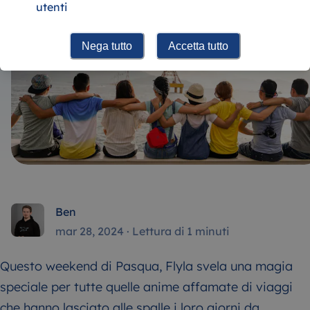
utenti
Nega tutto
Accetta tutto
Ben
mar 28, 2024
·
Lettura di 1 minuti
Questo weekend di Pasqua, Flyla svela una magia
speciale per tutte quelle anime affamate di viaggi
che hanno lasciato alle spalle i loro giorni da