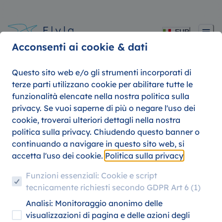
EUR
Acconsenti ai cookie & dati
Questo sito web e/o gli strumenti incorporati di
terze parti utilizzano cookie per abilitare tutte le
funzionalità elencate nella nostra politica sulla
privacy. Se vuoi saperne di più o negare l'uso dei
cookie, troverai ulteriori dettagli nella nostra
Scopri offerte di viaggio imbattibi
politica sulla privacy. Chiudendo questo banner o
e sconti per studenti con ITA su
continuando a navigare in questo sito web, si
Flyla!
accetta l'uso dei cookie.
Politica sulla privacy
Funzioni essenziali: Cookie e script
tecnicamente richiesti secondo GDPR Art 6 (1)
Analisi: Monitoraggio anonimo delle
visualizzazioni di pagina e delle azioni degli