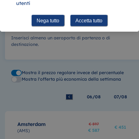
utenti
Nega tutto
Accetta tutto
Inserisci almeno un aeroporto di partenza o di
destinazione.
Mostra il prezzo regolare invece del percentuale
Mostra l'offerta più economica della settimana
06/08
07/08
Amsterdam
€ 597
€ 451
€ 587
(
AMS
)