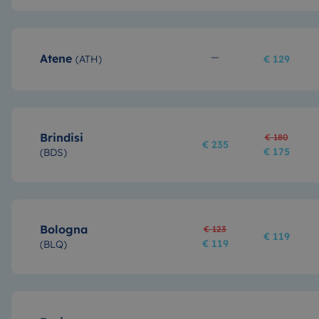
Atene
(
ATH
)
€ 129
Brindisi
€ 180
€ 235
€ 175
(
BDS
)
Bologna
€ 123
€ 119
€ 119
(
BLQ
)