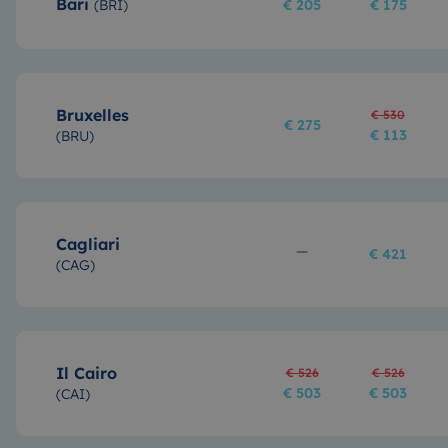
Bari
(
BRI
)
€ 205
€ 175
Bruxelles
€ 530
€ 275
€ 113
(
BRU
)
Cagliari
€ 421
(
CAG
)
Il Cairo
€ 526
€ 526
€ 503
€ 503
(
CAI
)