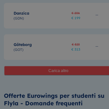
Danzica
€ 206
€ 199
(
GDN
)
Göteborg
€ 323
€ 313
(
GOT
)
Carica altro
Offerte Eurowings per studenti su
Flyla - Domande frequenti