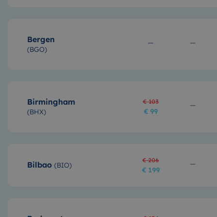
Bergen
(
BGO
)
Birmingham
€ 103
€ 99
(
BHX
)
€ 206
Bilbao
(
BIO
)
€ 199