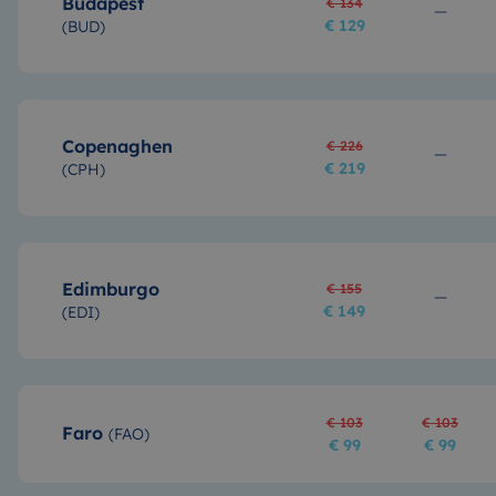
Budapest
€ 134
€ 129
(
BUD
)
Copenaghen
€ 226
€ 219
(
CPH
)
Edimburgo
€ 155
€ 149
(
EDI
)
€ 103
€ 103
Faro
(
FAO
)
€ 99
€ 99