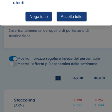
utenti
Nega tutto
Accetta tutto
Inserisci almeno un aeroporto di partenza o di
destinazione.
Mostra il prezzo regolare invece del percentuale
Mostra l'offerta più economica della settimana
07/08
08/08
Stoccolma
€ 390
€ 252
€ 379
€ 244
(
ARN
)