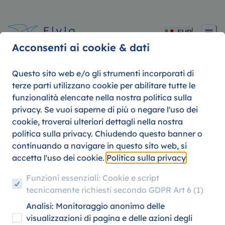
EUR
Acconsenti ai cookie & dati
Questo sito web e/o gli strumenti incorporati di
terze parti utilizzano cookie per abilitare tutte le
funzionalità elencate nella nostra politica sulla
privacy. Se vuoi saperne di più o negare l'uso dei
cookie, troverai ulteriori dettagli nella nostra
Scopri offerte di viaggio imbattibi
politica sulla privacy. Chiudendo questo banner o
e sconti per studenti con Eurowing
continuando a navigare in questo sito web, si
su Flyla!
accetta l'uso dei cookie.
Politica sulla privacy
Funzioni essenziali: Cookie e script
tecnicamente richiesti secondo GDPR Art 6 (1)
Analisi: Monitoraggio anonimo delle
visualizzazioni di pagina e delle azioni degli