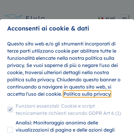
EUR
Acconsenti ai cookie & dati
Questo sito web e/o gli strumenti incorporati di
terze parti utilizzano cookie per abilitare tutte le
funzionalità elencate nella nostra politica sulla
privacy. Se vuoi saperne di più o negare l'uso dei
cookie, troverai ulteriori dettagli nella nostra
Scopri offerte di viaggio imbattibi
politica sulla privacy. Chiudendo questo banner o
e sconti per studenti con Turkish
continuando a navigare in questo sito web, si
Airlines su Flyla!
accetta l'uso dei cookie.
Politica sulla privacy
Funzioni essenziali: Cookie e script
tecnicamente richiesti secondo GDPR Art 6 (1)
Analisi: Monitoraggio anonimo delle
visualizzazioni di pagina e delle azioni degli