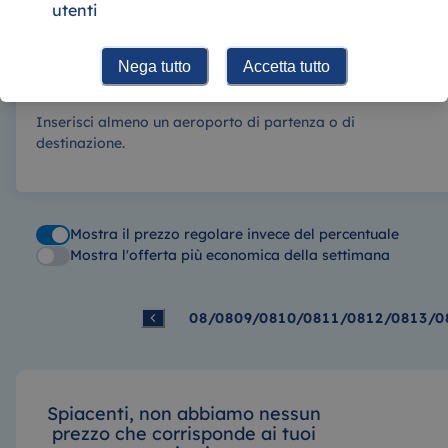
utenti
Nega tutto
Accetta tutto
Inserisci almeno un aeroporto di partenza o di
destinazione.
Mostra il prezzo regolare invece del percentuale
Mostra l'offerta più economica della settimana
08/08
09/08
10/08
11/08
12/08
13/0
Spiacenti, non abbiamo nessun
prezzo che corrisponde ai tuoi