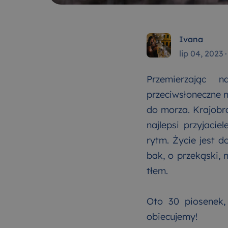
Ivana
lip 04, 2023
Przemierzając
przeciwsłoneczne n
do morza. Krajobra
najlepsi przyjacie
rytm. Życie jest d
bak, o przekąski,
tłem.
Oto 30 piosenek,
obiecujemy!