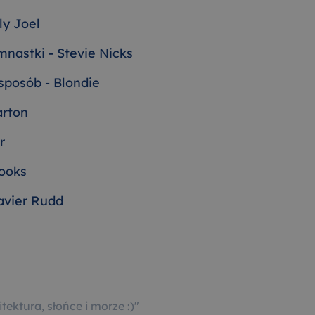
ly Joel
nastki - Stevie Nicks
sposób - Blondie
arton
r
ooks
avier Rudd
tektura, słońce i morze :)
"