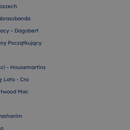
oszech
abrassbanda
racy – Dagobert
tny Początkujący
ci - Housemartins
 Lato - Cro
eetwood Mac
 Pashanim
co