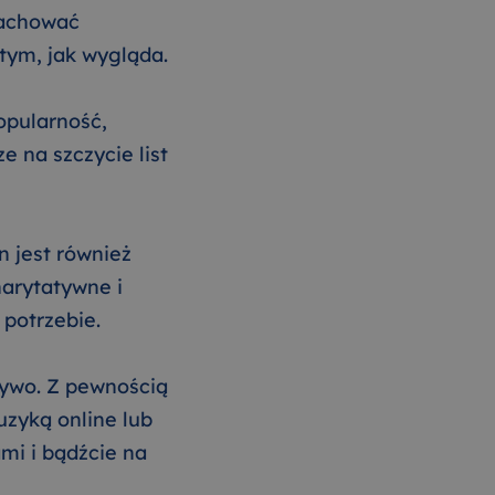
zachować
tym, jak wygląda.
opularność,
 na szczycie list
n jest również
arytatywne i
potrzebie.
żywo. Z pewnością
uzyką online lub
mi i bądźcie na