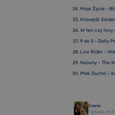
Moje Życie - Bil
Krawędź Siedem
W ten czy inny 
9 do 5 - Dolly P
Low Rider – Wa
Naiwny – The K
Ptak Ducha – X
Ivana
"
Sztuka, archi