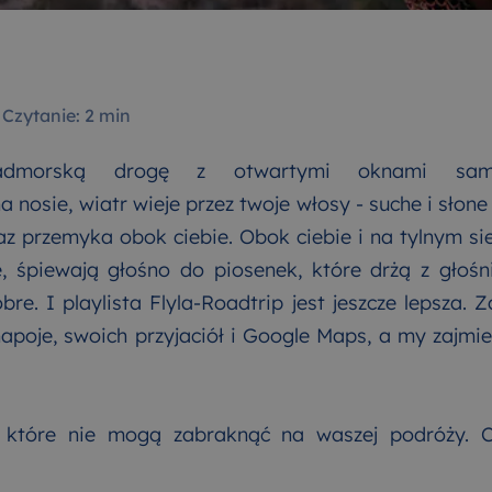
·
Czytanie: 2 min
 nadmorską drogę z otwartymi oknami samo
a nosie, wiatr wieje przez twoje włosy - suche i słon
z przemyka obok ciebie. Obok ciebie i na tylnym si
le, śpiewają głośno do piosenek, które drżą z głoś
obre. I playlista Flyla-Roadtrip jest jeszcze lepsza. 
 napoje, swoich przyjaciół i Google Maps, a my zajm
 które nie mogą zabraknąć na waszej podróży. 