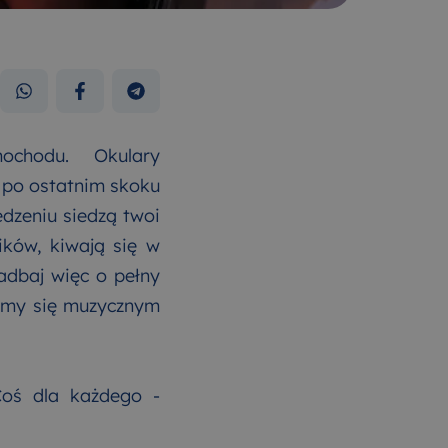
chodu. Okulary
e po ostatnim skoku
edzeniu siedzą twoi
ników, kiwają się w
Zadbaj więc o pełny
iemy się muzycznym
Coś dla każdego -