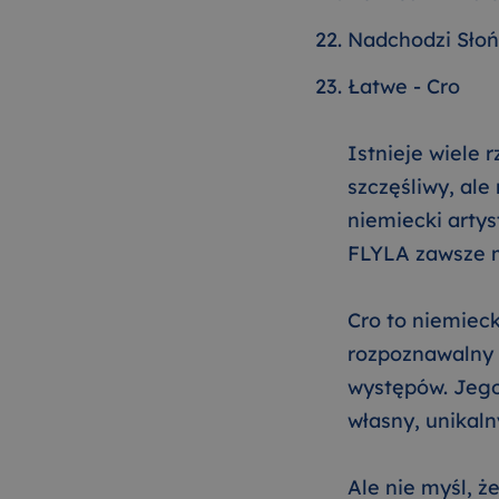
Nadchodzi Słoń
Łatwe - Cro
Istnieje wiele 
szczęśliwy, ale
niemiecki artys
FLYLA zawsze m
Cro to niemieck
rozpoznawalny 
występów. Jego
własny, unikaln
Ale nie myśl, ż