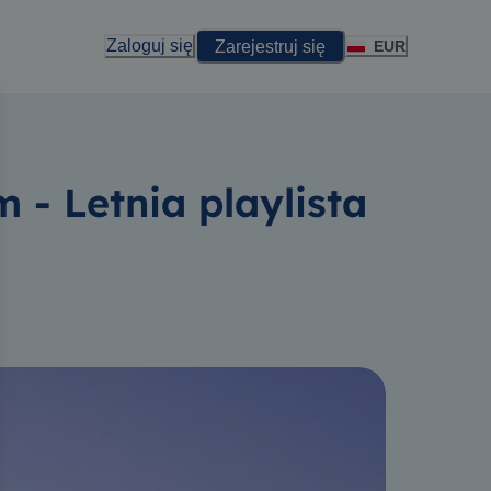
Zaloguj się
Zarejestruj się
EUR
- Letnia playlista