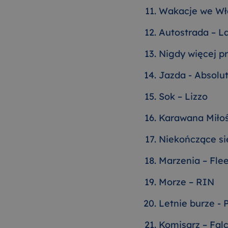
Wakacje we Wł
Autostrada – L
Nigdy więcej p
Jazda - Absolu
Sok – Lizzo
Karawana Miłoś
Niekończące się
Marzenia – Fl
Morze – RIN
Letnie burze -
Komisarz – Fal