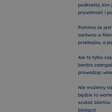
podkreśla, kim
prywatność i p
Pomimo że jest
zarówno w Niem
przebojów, a j
Ale to tylko cz
bardzo zaangaż
prowadząc włas
Nie możemy się
będzie to warte
szukać biletów
bieżąco!