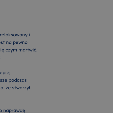
zrelaksowany i
jest na pewno
 się czym martwić.
!
epiej
wsze podczas
a, że stworzył
 co naprawdę