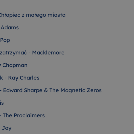
 Chłopiec z małego miasta
n Adams
 Pop
 zatrzymać - Macklemore
cy Chapman
ck - Ray Charles
– Edward Sharpe & The Magnetic Zeros
is
- The Proclaimers
e Joy