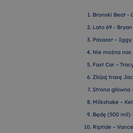
Bronski Beat -
Lato 69 - Brya
Pasazer – Iggy
Nie można nas
Fast Car – Tra
Zbijaj trasę Ja
Strona główna 
Milkshake – Kel
Będę (500 mil) 
Riptide – Vanc