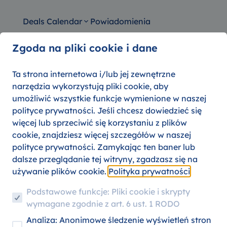
Deals Calendar
Powiadomienia
Zgoda na pliki cookie i dane
Ta strona internetowa i/lub jej zewnętrzne
narzędzia wykorzystują pliki cookie, aby
i na podróże samochodem 
umożliwić wszystkie funkcje wymienione w naszej
Flyla
polityce prywatności. Jeśli chcesz dowiedzieć się
więcej lub sprzeciwić się korzystaniu z plików
cookie, znajdziesz więcej szczegółów w naszej
polityce prywatności. Zamykając ten baner lub
06. SIERPNIA 2026
PORADY PODRÓŻNE
dalsze przeglądanie tej witryny, zgadzasz się na
używanie plików cookie.
Polityka prywatności
Podstawowe funkcje: Pliki cookie i skrypty
wymagane zgodnie z art. 6 ust. 1 RODO
Analiza: Anonimowe śledzenie wyświetleń stron