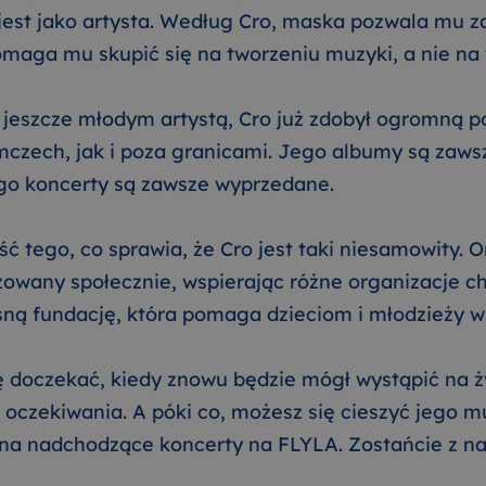
 jest jako artysta. Według Cro, maska pozwala mu 
omaga mu skupić się na tworzeniu muzyki, a nie na 
 jeszcze młodym artystą, Cro już zdobył ogromną p
czech, jak i poza granicami. Jego albumy są zawsze
ego koncerty są zawsze wyprzedane.
ęść tego, co sprawia, że Cro jest taki niesamowity. O
owany społecznie, wspierając różne organizacje ch
ną fundację, która pomaga dzieciom i młodzieży w 
 doczekać, kiedy znowu będzie mógł wystąpić na 
 oczekiwania. A póki co, możesz się cieszyć jego m
 na nadchodzące koncerty na FLYLA. Zostańcie z na