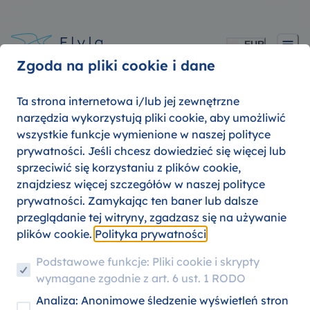
EUR
Zgoda na pliki cookie i dane
Ta strona internetowa i/lub jej zewnętrzne
narzędzia wykorzystują pliki cookie, aby umożliwić
wszystkie funkcje wymienione w naszej polityce
prywatności. Jeśli chcesz dowiedzieć się więcej lub
sprzeciwić się korzystaniu z plików cookie,
Odkryj niezrównane oferty
znajdziesz więcej szczegółów w naszej polityce
podróżnicze i zniżki dla studentów
prywatności. Zamykając ten baner lub dalsze
Norwegian Air Shuttle na Flyla!
przeglądanie tej witryny, zgadzasz się na używanie
plików cookie.
Polityka prywatności
Podstawowe funkcje: Pliki cookie i skrypty
wymagane zgodnie z art. 6 ust. 1 RODO
Analiza: Anonimowe śledzenie wyświetleń stron