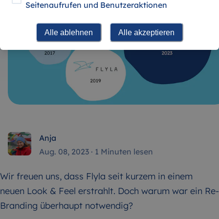
Seitenaufrufen und Benutzeraktionen
Alle ablehnen
Alle akzeptieren
Anja
Aug. 08, 2023
·
1 Minuten lesen
Wir freuen uns, dass Flyla seit kurzem in einem
neuen Look & Feel erstrahlt. Doch warum war ein Re-
Branding überhaupt notwendig?