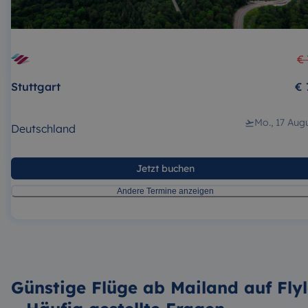
€ 
Stuttgart
€ 
Mo., 17 Aug
Deutschland
Jetzt buchen
Andere Termine anzeigen
Günstige Flüge ab Mailand auf Fly