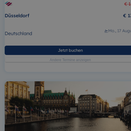
€ 
Düsseldorf
€ 1
Mo., 17 Aug
Deutschland
Jetzt buchen
Andere Termine anzeigen