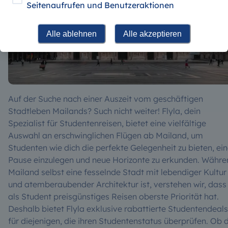
Seitenaufrufen und Benutzeraktionen
Alle ablehnen
Alle akzeptieren
Auf der Suche nach einer Auszeit vom geschäftigen
Stadtleben Mailands? Such nicht weiter! Flyla, dein
Spezialist für Studentenreisen, bietet eine vielfältige
Auswahl an erschwinglichen Flügen ab Mailand, um
Studenten wie dich die perfekte Gelegenheit zu bieten, ei
Pause einzulegen und neue Horizonte zu erkunden. Währe
Mailand selbst eine fesselnde Stadt mit lebendiger Kultur
und atemberaubender Architektur ist, verstehen wir, dass
als Student preisgünstiges Reisen oberste Priorität hat.
Deshalb bietet Flyla exklusive rabattierte Studentendeals
für diejenigen, die ihren Studentenstatus überprüfen. Ob 