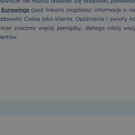
wiście nie musisz obawiać się anulowań, ponieważ l
b
Eurowings
(pod linkami znajdziesz informacje o na
adowolić Ciebie jako klienta. Opóźnienia i zwroty k
otnicze znacznie więcej pieniędzy, dlatego robią ws
dentów.