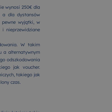
nie wynosi 250€ dla
 a dla dystansów
ą pewne wyjątki, w
 i nieprzewidziane
odowania. W takim
u a alternatywnym
iego odszkodowania
iego jak voucher.
iczych, takiego jak
lony czas.