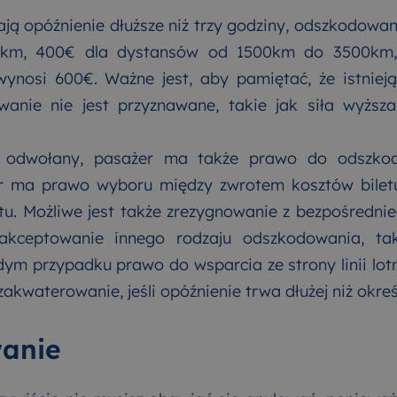
ają opóźnienie dłuższe niż trzy godziny, odszkodowa
0km, 400€ dla dystansów od 1500km do 3500km,
nosi 600€. Ważne jest, aby pamiętać, że istniej
anie nie jest przyznawane, takie jak siła wyższa
ie odwołany, pasażer ma także prawo do odszk
r ma prawo wyboru między zwrotem kosztów bilet
tu. Możliwe jest także zrezygnowanie z bezpośredn
akceptowanie innego rodzaju odszkodowania, tak
m przypadku prawo do wsparcia ze strony linii lotn
zakwaterowanie, jeśli opóźnienie trwa dłużej niż okreś
anie