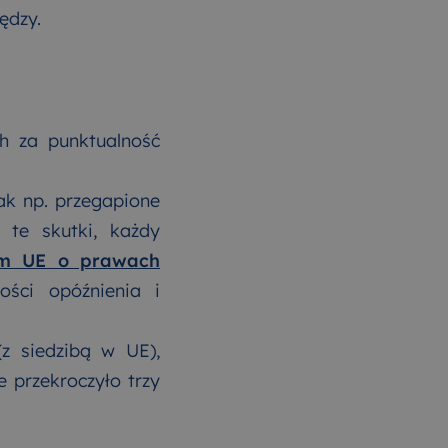
ędzy.
ch za punktualność
jak np. przegapione
 te skutki, każdy
em UE o prawach
ści opóźnienia i
(z siedzibą w UE),
 przekroczyło trzy