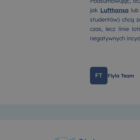
Podsumowując, oczy
jak
Lufthansa
lu
studentów) chcą z
czas, lecz linie l
negatywnych incy
FT
Flyla Team