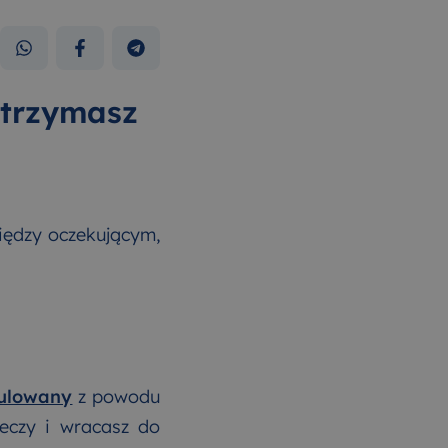
otrzymasz
iędzy oczekującym,
nulowany
z powodu
zeczy i wracasz do