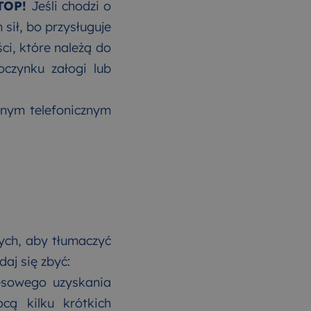
TOP!
Jeśli chodzi o
 sił, bo przysługuje
ci, które należą do
oczynku załogi lub
onym telefonicznym
zych, aby tłumaczyć
daj się zbyć:
resowego uzyskania
ą kilku krótkich