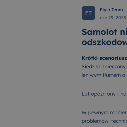
Flyla Team
FT
cze 29, 2023
Samolot ni
odszkodo
Krótki scenariusz
Siedzisz zmęczony
leniwym tłumem a t
Lot opóźniony - na
W pewnym momencie
problemów technic