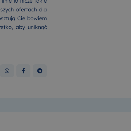
inie lotnicze takie
szych ofertach dla
osztują Cię bowiem
zystko, aby uniknąć