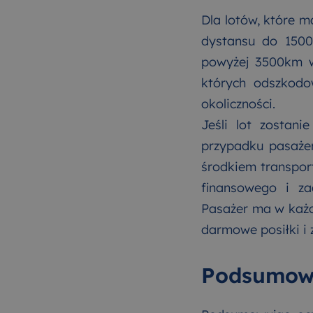
Dla lotów, które m
dystansu do 150
powyżej 3500km wy
których odszkodow
okoliczności.
Jeśli lot zostan
przypadku pasaże
środkiem transpor
finansowego i za
Pasażer ma w każdy
darmowe posiłki i 
Podsumow