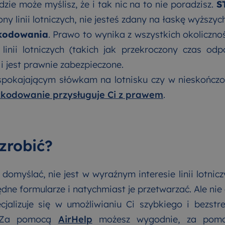
e może myślisz, że i tak nic na to nie poradzisz.
S
ny linii lotniczych, nie jesteś zdany na łaskę wyższych
kodowania
. Prawo to wynika z wszystkich okolicznoś
 linii lotniczych (takich jak przekroczony czas odp
 i jest prawnie zabezpieczone.
uspokajającym słówkam na lotnisku czy w nieskończ
kodowanie przysługuje Ci z prawem
.
zrobić?
 domyślać, nie jest w wyraźnym interesie linii lotnic
dne formularze i natychmiast je przetwarzać. Ale nie 
cjalizuje się w umożliwianiu Ci szybkiego i bezst
. Za pomocą
AirHelp
możesz wygodnie, za pomoc