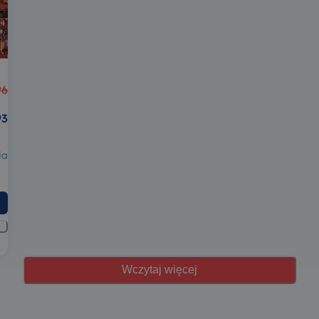
96
93
ia
Wczytaj więcej