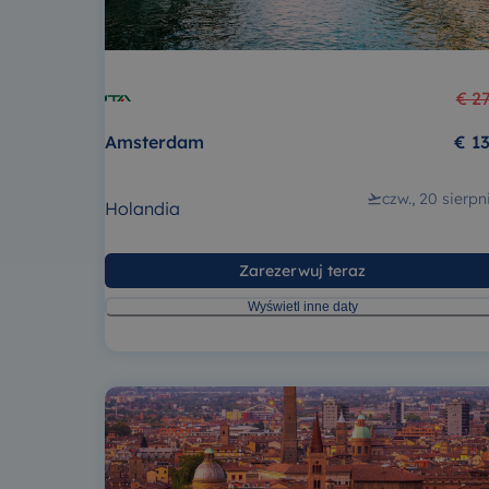
€ 2
Amsterdam
€ 1
czw., 20 sierpn
Holandia
Zarezerwuj teraz
Wyświetl inne daty