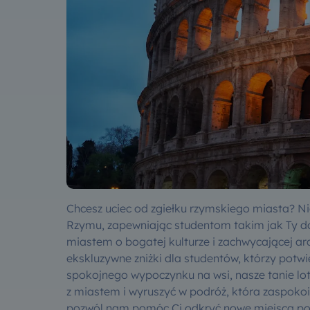
Chcesz uciec od zgiełku rzymskiego miasta? Nie 
Rzymu, zapewniając studentom takim jak Ty d
miastem o bogatej kulturze i zachwycającej arc
ekskluzywne zniżki dla studentów, którzy potwie
spokojnego wypoczynku na wsi, nasze tanie lo
z miastem i wyruszyć w podróż, która zaspokoi 
pozwól nam pomóc Ci odkryć nowe miejsca p