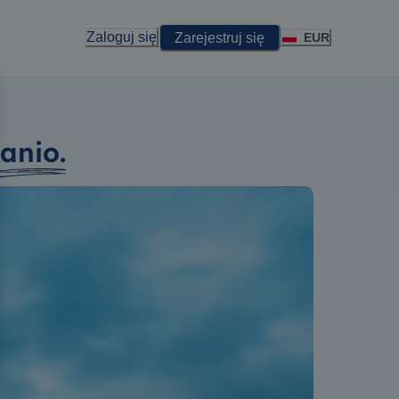
Zaloguj się
Zarejestruj się
EUR
tanio.